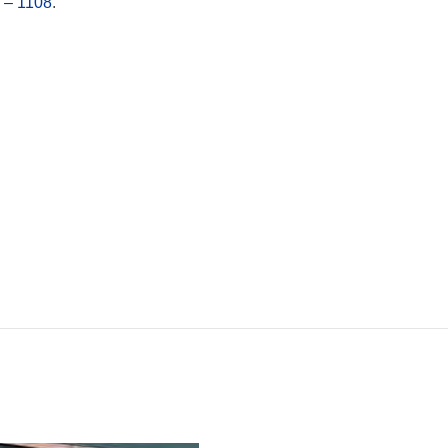
 – 1108
.